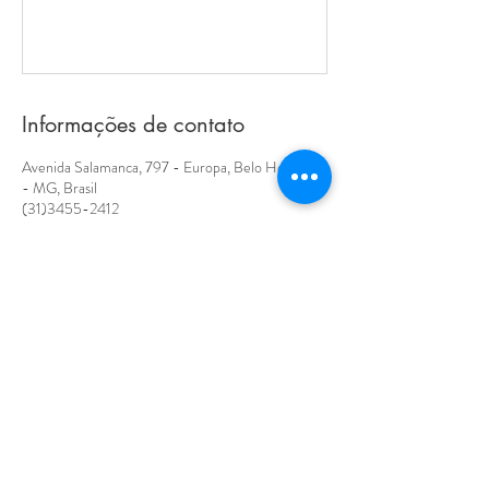
Informações de contato
Avenida Salamanca, 797 - Europa, Belo Horizonte
- MG, Brasil
(31)3455-2412
contato@crescenew.com.br
Razão Social:
VALDEREZ MARTINS STOPA