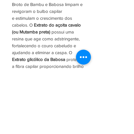
Broto de Bambu e Babosa limpam e
revigoram o bulbo capilar
e estimulam o crescimento dos
cabelos. O
Extrato do açoita cavalo
(ou Mutamba preta)
possui uma
resina que age como adstringente,
fortalecendo o couro cabeludo e
ajudando a eliminar a caspa. O
Extrato glicólico da Babosa
protege
a fibra capilar proporcionando brilho
e maciez. O
Extrato de Quin
a contém
enzimas de ação protetora e
cicatrizante além de controlar a
oleosidade e tonificar os cabelos.