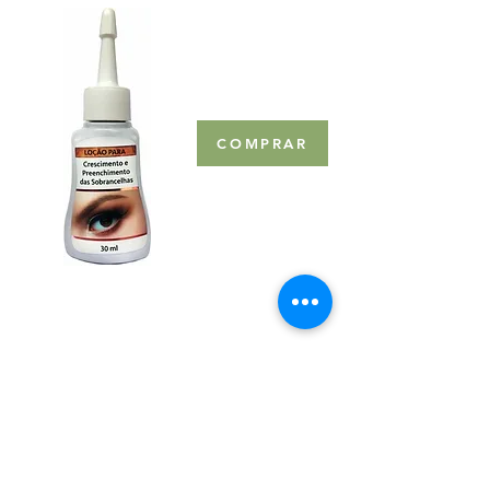
COMPRAR
Razão Social:
VALDEREZ MARTINS STOPA
CNPJ:
23.194.277
/0001-06