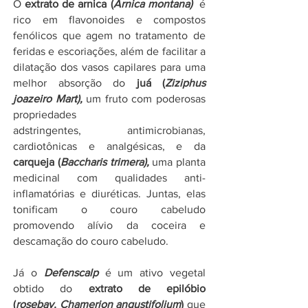
O
extrato de arnica (
Arnica montana)
é
rico em flavonoides e compostos
fenólicos que agem no tratamento de
feridas e escoriações, além de facilitar a
dilatação dos vasos capilares para uma
melhor absorção do
juá (
Ziziphus
joazeiro Mart),
um fruto com poderosas
propriedades
adstringentes,
antimicrobianas,
cardiotônicas e analgésicas, e da
carqueja (
Baccharis trimera),
uma planta
medicinal com qualidades anti-
inflamatórias e diuréticas. Juntas, elas
tonificam o couro cabeludo
promovendo alívio da coceira e
descamação do couro cabeludo.
Já o
Defenscalp
é um ativo vegetal
obtido do
extrato de epilóbio
(
rosebay,
Chamerion angustifolium
)
que