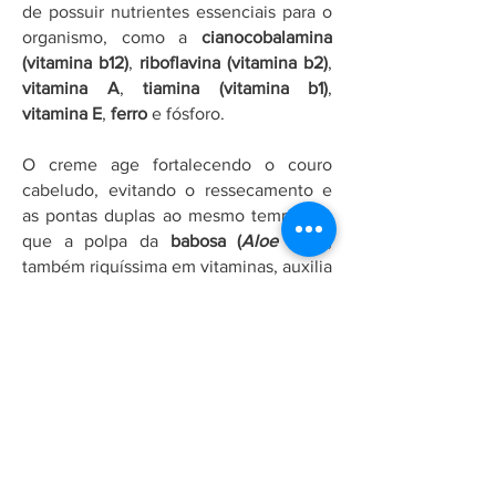
de possuir nutrientes essenciais para o
organismo, como a
cianocobalamina
(vitamina b12)
,
riboflavina (vitamina b2)
,
vitamina A
,
t
iamina (vitamina b1)
,
vitamina E
,
ferro
e fósforo.
O creme age fortalecendo o couro
cabeludo, evitando o ressecamento e
as pontas duplas ao mesmo tempo em
que a polpa da
babosa (
Aloe vera
)
,
também riquíssima em vitaminas, auxilia
na restauração da saúde dos fios e no
desenvolvimento e crescimento dos
cabelos.